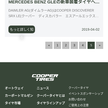
MERCEDES BENZ GLEの新車装着タイヤへ採
用
DAIMLER AG(ダイムラーAG)はCOOPER DISCOVERER
SRX LE(クーパー ディスカバラー エスアールエックスエ
ルイー)が、2018年10月の第64回パリモーターショーで発表
されたMERCEDES BENZ GLE(メルセデスベンツ ジーエ
もっと詳しく知
2019-04-02
ルイー)の新車装着（OE）タイヤとして採用されました。
る
«
1
2
3
4
5
»
オートウェイ
ニュース
クーパータイヤ
イベントスポンサーシップ
カーポートマルゼン
クーパータイヤとは
お問い合わせ
タイヤ市場
タイヤラインアップ
ご使用上の注意