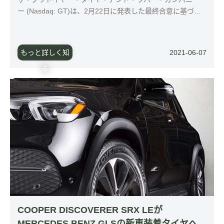
ー (Nasdaq: GT)は、2月22日に発表した最終合意に基づ
き、クーパー・タイヤ・アンド・ラバー・カンパニーの買収
を完了したことを発表しました。 この統合により、商品ポ
ートフォリオ、サービス、能力を補完し合う2つの大手タイ
もっと詳しく知
2021-06-07
ヤメーカーが一つになり、米国を拠点とする世界のタイヤ業
界におけるより強力なリーダーが誕生します。統合後は、顧
る
客や消費者の皆様がグッドイヤーブランドおよびクーパーブ
ランドのタイヤをより選びやすくな
COOPER DISCOVERER SRX LEが
MERCEDES BENZ GLSの新車装着タイヤへ採