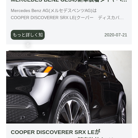
用
Mercedes Benz AG(メルセデスベンツAG)は
COOPER DISCOVERER SRX LE(クーパー ディスカバラ
ー エスアールエックスエルイー)が、自動車メーカーの次
世代フルサイズSUVとなるMERCEDES BENZ GLS(メルセ
もっと詳しく知
2020-07-21
デスベンツ ジーエルエス)への新車装着（OE）タイヤとし
る
て採用されました。
COOPER DISCOVERER SRX LEが