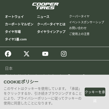
オートウェイ
ニュース
クーパータイヤ
イベントスポンサーシップ
カーポートマルゼン
クーパータイヤとは
お問い合わせ
タイヤ市場
タイヤラインアップ
ご使用上の注意
タイヤ1番.com
日本
Global
North America
Latin America
Europe
Cooper
China
Taiwan, China
Philippines
COOKIEポリシー
© 2026 The Goodyear Tire & Rubber Company
このサイトはクッキーを使用しています。「承諾」
クッキーを承
をクリックするか、引き続きブラウジングすること
により、プライバシーポリシーに従ってクッキーの
諾
使用に同意したことになります。